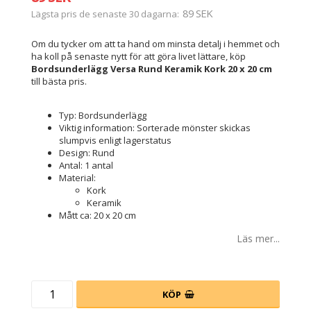
89 SEK
Lägsta pris de senaste 30 dagarna
Om du tycker om att ta hand om minsta detalj i hemmet och
ha koll på senaste nytt för att göra livet lättare, köp
Bordsunderlägg Versa Rund Keramik Kork 20 x 20 cm
till bästa pris.
Typ: Bordsunderlägg
Viktig information: Sorterade mönster skickas
slumpvis enligt lagerstatus
Design: Rund
Antal: 1 antal
Material:
Kork
Keramik
Mått ca: 20 x 20 cm
Läs mer...
KÖP