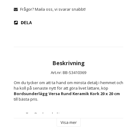
Frågor? Maila oss, vi svarar snabbt!
DELA
Beskrivning
Art.nr: BB-S3410369
Om du tycker om att ta hand om minsta detalj i hemmet och 
ha koll på senaste nytt för att göra livet lättare, köp 
Bordsunderlägg Versa Rund Keramik Kork 20 x 20 cm
till bästa pris.
Typ: Bordsunderlägg
Viktig information: Sorterade mönster skickas 
Visa mer
slumpvis enligt lagerstatus
Design: Rund
Antal: 1 antal