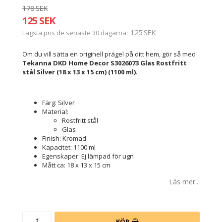
178 SEK
125 SEK
125 SEK
Lägsta pris de senaste 30 dagarna
Om du vill sätta en originell prägel på ditt hem, gör så med
Tekanna DKD Home Decor S3026073 Glas Rostfritt
stål Silver (18 x 13 x 15 cm) (1100 ml)
.
Färg: Silver
Material:
Rostfritt stål
Glas
Finish: Kromad
Kapacitet: 1100 ml
Egenskaper: Ej lämpad för ugn
Mått ca: 18 x 13 x 15 cm
Läs mer...
KÖP