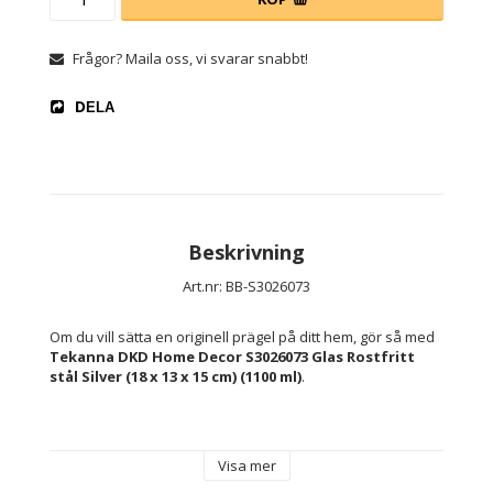
Frågor? Maila oss, vi svarar snabbt!
DELA
Beskrivning
Art.nr: BB-S3026073
Om du vill sätta en originell prägel på ditt hem, gör så med 
Tekanna DKD Home Decor S3026073 Glas Rostfritt 
stål Silver (18 x 13 x 15 cm) (1100 ml)
.
Färg: Silver
Material: 
Visa mer
Rostfritt stål