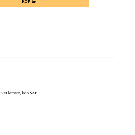
KÖP
vet lättare, köp 
Set 