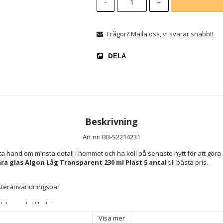
-
+
Frågor? Maila oss, vi svarar snabbt!
DELA
Beskrivning
Art.nr: BB-S2214231
a hand om minsta detalj i hemmet och ha koll på senaste nytt för att göra li
 glas Algon Låg Transparent 230 ml Plast 5 antal
 till bästa pris.
Återanvändningsbar
skap och tillbehör
Visa mer
 ml