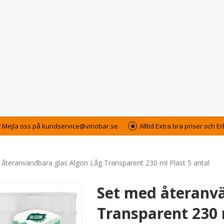
? Mejla oss på kundservice@vinobar.se
Alltid Extra bra priser och 
återanvändbara glas Algon Låg Transparent 230 ml Plast 5 antal
Set med återanvä
Transparent 230 m