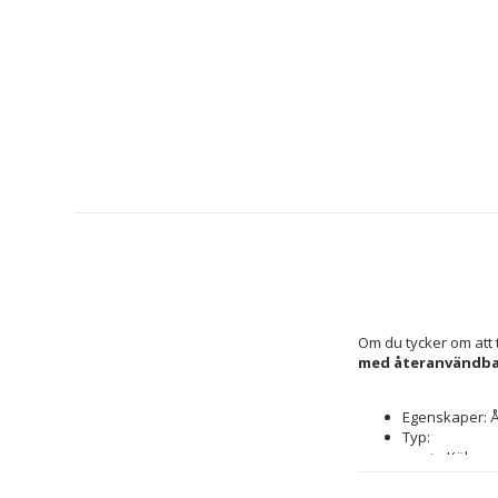
Om du tycker om att t
med återanvändbara
Egenskaper: 
Typ: 
Köksred
Låg
Kapacitet: 230