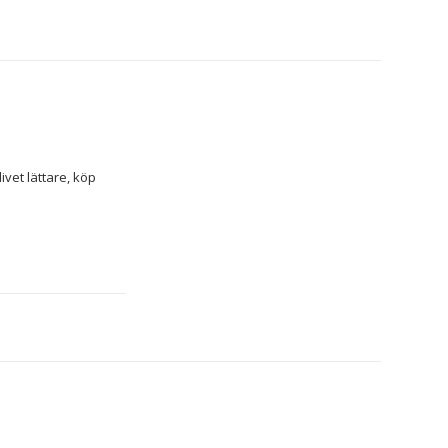
Om du tycker om att ta hand om minsta detalj i hemmet och ha koll på senaste nytt för att göra livet lättare, köp 