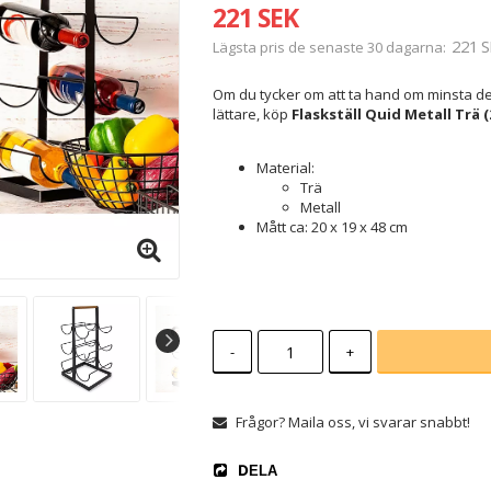
221 SEK
221 S
Lägsta pris de senaste 30 dagarna
Om du tycker om att ta hand om minsta deta
lättare, köp
Flaskställ Quid Metall Trä (2
Material:
Trä
Metall
Mått ca: 20 x 19 x 48 cm
-
+
Frågor? Maila oss, vi svarar snabbt!
DELA