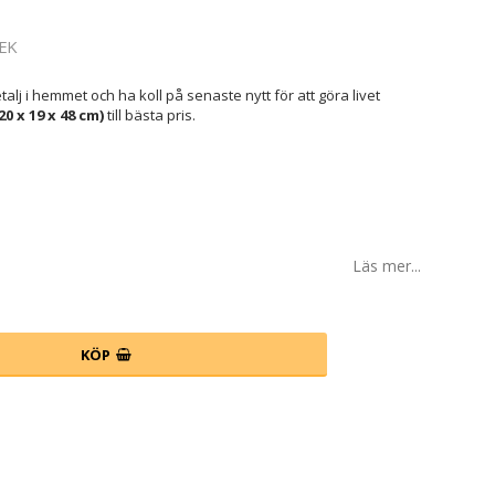
EK
lj i hemmet och ha koll på senaste nytt för att göra livet
0 x 19 x 48 cm)
till bästa pris.
Läs mer...
KÖP