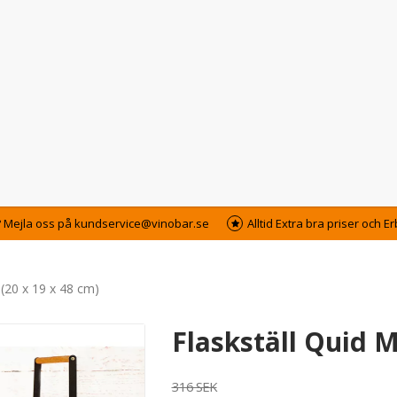
? Mejla oss på kundservice@vinobar.se
Alltid Extra bra priser och 
 (20 x 19 x 48 cm)
Flaskställ Quid M
316 SEK