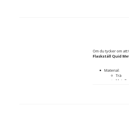
Flaskställ Quid Meta
Material: 
Trä
Metall
Mått ca: 20 x 