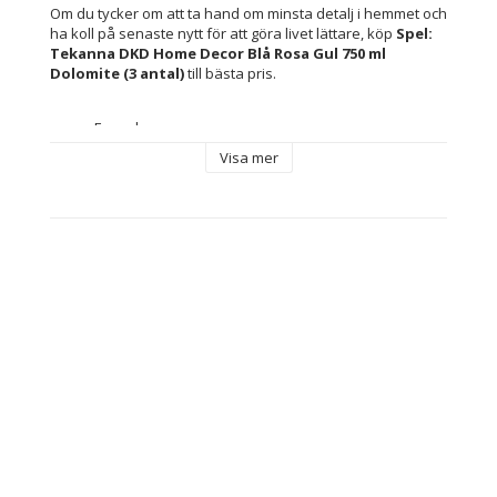
Om du tycker om att ta hand om minsta detalj i hemmet och 
ha koll på senaste nytt för att göra livet lättare, köp 
Spel: 
Tekanna DKD Home Decor Blå Rosa Gul 750 ml 
Dolomite (3 antal)
 till bästa pris.
Egenskaper: 
Passar alla spistyper (el, gas, keramik) 
Visa mer
förutom induktionshäll
Lämpad för ugn
Viktig information: Sorterade mönster skickas 
slumpvis enligt lagerstatus
Typ: Spel: Tekanna
Färg: 
Gul
Blå
Rosa
Material: Dolomite
Antal: 
3 antal
12 antal
Kapacitet: 750 ml
Mått ca: 18 x 13 x 15 cm