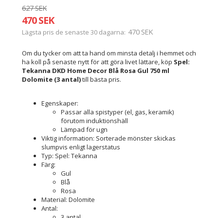
627 SEK
470 SEK
470 SEK
Lägsta pris de senaste 30 dagarna
Om du tycker om att ta hand om minsta detalj i hemmet och
ha koll på senaste nytt för att göra livet lättare, köp
Spel:
Tekanna DKD Home Decor Blå Rosa Gul 750 ml
Dolomite (3 antal)
till bästa pris.
Egenskaper:
Passar alla spistyper (el, gas, keramik)
förutom induktionshäll
Lämpad för ugn
Viktig information: Sorterade mönster skickas
slumpvis enligt lagerstatus
Typ: Spel: Tekanna
Färg:
Gul
Blå
Rosa
Material: Dolomite
Antal:
3 antal