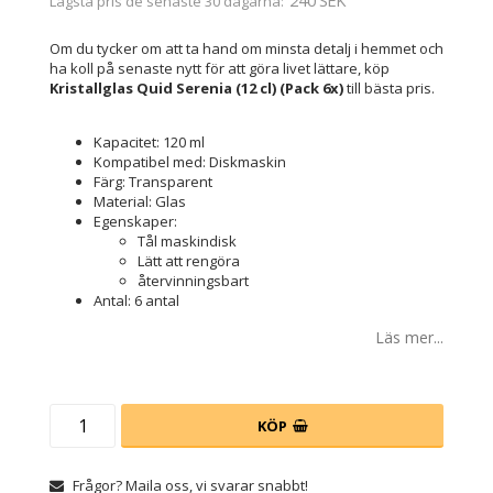
240 SEK
Lägsta pris de senaste 30 dagarna
Om du tycker om att ta hand om minsta detalj i hemmet och
ha koll på senaste nytt för att göra livet lättare, köp
Kristallglas Quid Serenia (12 cl) (Pack 6x)
till bästa pris.
Kapacitet: 120 ml
Kompatibel med: Diskmaskin
Färg: Transparent
Material: Glas
Egenskaper:
Tål maskindisk
Lätt att rengöra
återvinningsbart
Antal: 6 antal
Läs mer...
KÖP
Frågor? Maila oss, vi svarar snabbt!