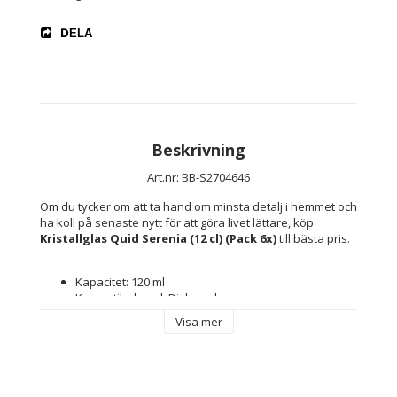
DELA
Beskrivning
Art.nr: BB-S2704646
Om du tycker om att ta hand om minsta detalj i hemmet och 
ha koll på senaste nytt för att göra livet lättare, köp 
Kristallglas Quid Serenia (12 cl) (Pack 6x)
 till bästa pris.
Kapacitet: 120 ml
Kompatibel med: Diskmaskin
Färg: Transparent
Visa mer
Material: Glas
Egenskaper: 
Tål maskindisk
Lätt att rengöra
återvinningsbart