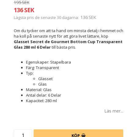
195 SEK
136 SEK
136 SEK
Lägsta pris de senaste 30 dagarna
Om du tycker om att ta hand om minsta detalj i hemmet och
ha koll på senaste nytt för att göra livet lättare, köp
Glasset Secret de Gourmet Bottom Cup Transparent
Glas 280 ml 6 Delar
till bästa pris.
Egenskaper: Stapelbara
Färg: Transparent
Typ:
Glasset
Glas
Material: Glas
Antal delar: 6 Delar
Kapacitet: 280 ml
Läs mer...
KÖP