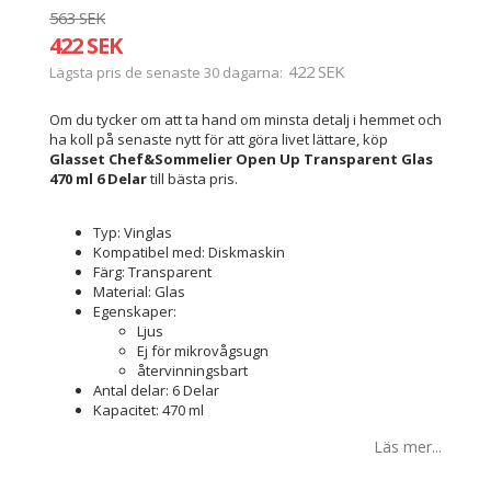
563 SEK
422 SEK
422 SEK
Lägsta pris de senaste 30 dagarna
Om du tycker om att ta hand om minsta detalj i hemmet och
ha koll på senaste nytt för att göra livet lättare, köp
Glasset Chef&Sommelier Open Up Transparent Glas
470 ml 6 Delar
till bästa pris.
Typ: Vinglas
Kompatibel med: Diskmaskin
Färg: Transparent
Material: Glas
Egenskaper:
Ljus
Ej för mikrovågsugn
återvinningsbart
Antal delar: 6 Delar
Kapacitet: 470 ml
Läs mer...