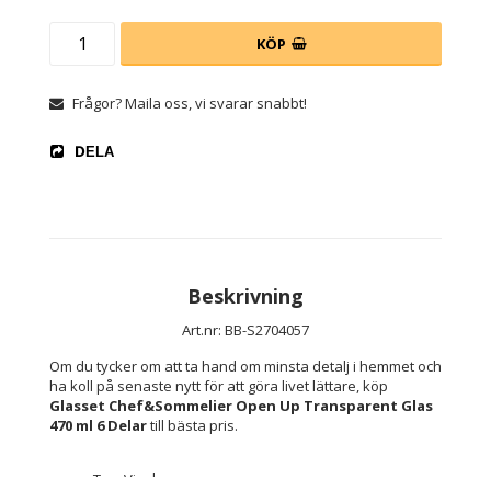
KÖP
Frågor? Maila oss, vi svarar snabbt!
DELA
Beskrivning
Art.nr: BB-S2704057
Om du tycker om att ta hand om minsta detalj i hemmet och 
ha koll på senaste nytt för att göra livet lättare, köp 
Glasset Chef&Sommelier Open Up Transparent Glas 
470 ml 6 Delar
 till bästa pris.
Typ: Vinglas